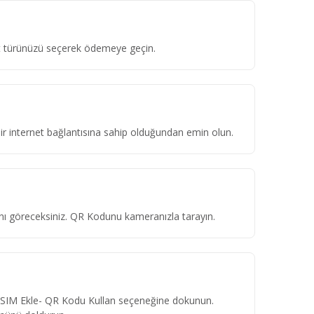
ket türünüzü seçerek ödemeye geçin.
 bir internet bağlantısına sahip olduğundan emin olun.
ını göreceksiniz. QR Kodunu kameranızla tarayın.
eSIM Ekle- QR Kodu Kullan seçeneğine dokunun.