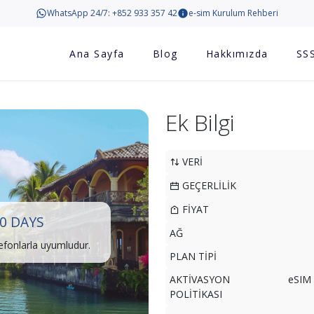
WhatsApp 24/7: +852 933 357 42
e-sim Kurulum Rehberi
Ana Sayfa
Blog
Hakkımızda
SS
Ek Bilgi
VERİ
GEÇERLİLİK
FİYAT
0 DAYS
AĞ
lefonlarla uyumludur.
PLAN TİPİ
AKTİVASYON
eSIM 
POLİTİKASI