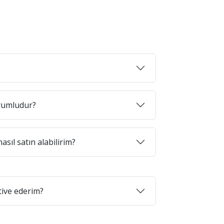
uyumludur?
asıl satın alabilirim?
tive ederim?