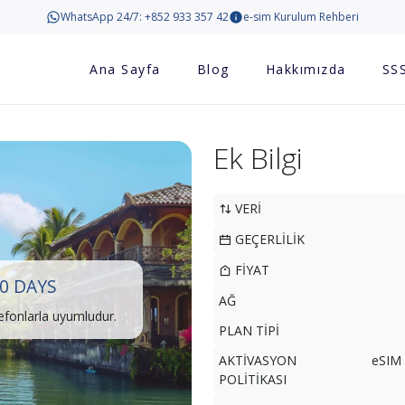
WhatsApp 24/7: +852 933 357 42
e-sim Kurulum Rehberi
Ana Sayfa
Blog
Hakkımızda
SS
Ek Bilgi
VERİ
GEÇERLİLİK
FİYAT
0 DAYS
AĞ
lefonlarla uyumludur.
PLAN TİPİ
AKTİVASYON
eSIM 
POLİTİKASI