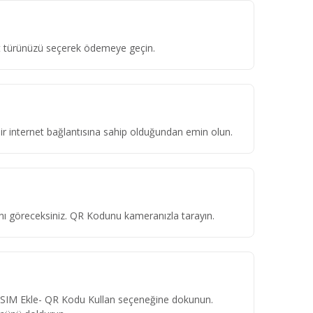
ket türünüzü seçerek ödemeye geçin.
 bir internet bağlantısına sahip olduğundan emin olun.
ını göreceksiniz. QR Kodunu kameranızla tarayın.
eSIM Ekle- QR Kodu Kullan seçeneğine dokunun.