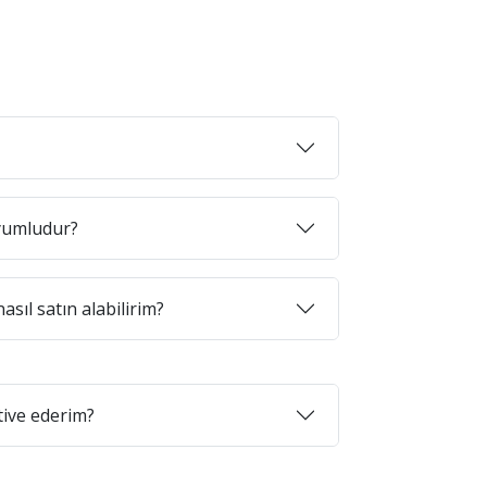
uyumludur?
asıl satın alabilirim?
tive ederim?