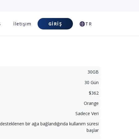
S
İletişim
GIRIŞ
TR
30GB
30 Gün
$362
Orange
Sadece Veri
desteklenen bir ağa bağlandığında kullanım süresi
başlar