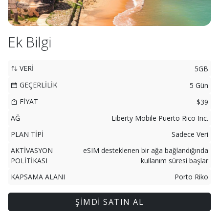
Ek Bilgi
VERİ
5GB
GEÇERLİLİK
5 Gün
FİYAT
$39
AĞ
Liberty Mobile Puerto Rico Inc.
PLAN TİPİ
Sadece Veri
AKTİVASYON
eSIM desteklenen bir ağa bağlandığında
POLİTİKASI
kullanım süresi başlar
KAPSAMA ALANI
Porto Riko
ŞİMDİ SATIN AL