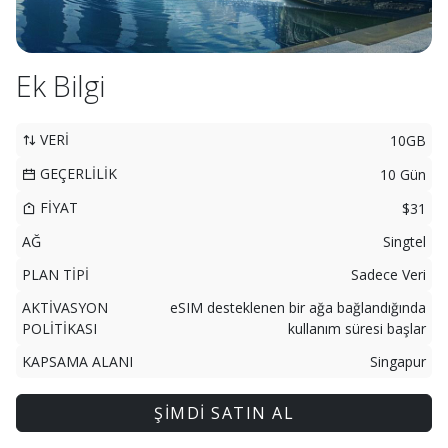
Ek Bilgi
VERİ
10GB
GEÇERLİLİK
10 Gün
FİYAT
$31
AĞ
Singtel
PLAN TİPİ
Sadece Veri
AKTİVASYON
eSIM desteklenen bir ağa bağlandığında
POLİTİKASI
kullanım süresi başlar
KAPSAMA ALANI
Singapur
ŞİMDİ SATIN AL