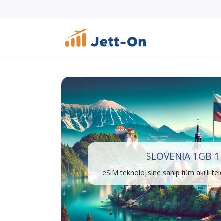
SLOVENIA 1GB 1
eSIM teknolojisine sahip tüm akıllı te