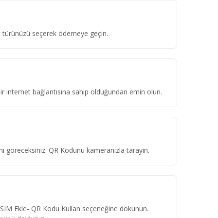
ket türünüzü seçerek ödemeye geçin.
 bir internet bağlantısına sahip olduğundan emin olun.
ını göreceksiniz. QR Kodunu kameranızla tarayın.
eSIM Ekle- QR Kodu Kullan seçeneğine dokunun.