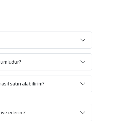
uyumludur?
asıl satın alabilirim?
tive ederim?