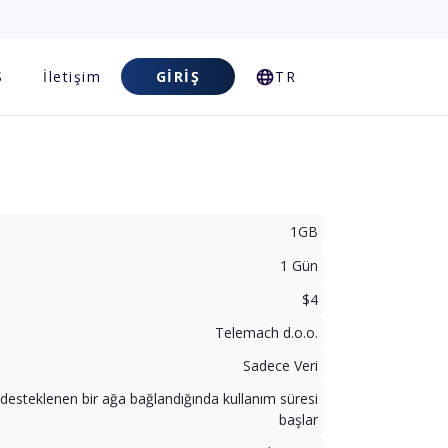
S
İletişim
GIRIŞ
TR
1GB
1 Gün
$4
Telemach d.o.o.
Sadece Veri
desteklenen bir ağa bağlandığında kullanım süresi
başlar