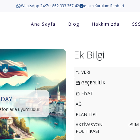
WhatsApp 24/7: +852 933 357 42
e-sim Kurulum Rehberi
Ana Sayfa
Blog
Hakkımızda
SS
Ek Bilgi
VERİ
GEÇERLİLİK
FİYAT
 DAY
AĞ
lefonlarla uyumludur.
PLAN TİPİ
AKTİVASYON
eSIM 
POLİTİKASI