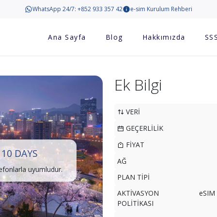
WhatsApp 24/7: +852 933 357 42
e-sim Kurulum Rehberi
Ana Sayfa
Blog
Hakkımızda
SS
Ek Bilgi
VERİ
GEÇERLİLİK
FİYAT
10 DAYS
AĞ
lefonlarla uyumludur.
PLAN TİPİ
AKTİVASYON
eSIM 
POLİTİKASI