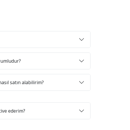
uyumludur?
asıl satın alabilirim?
tive ederim?