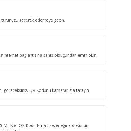
ket türünüzü seçerek ödemeye geçin.
 bir internet bağlantısına sahip olduğundan emin olun.
ını göreceksiniz. QR Kodunu kameranızla tarayın.
eSIM Ekle- QR Kodu Kullan seçeneğine dokunun.