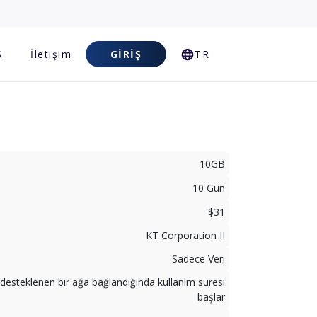
S
İletişim
GIRIŞ
TR
10GB
10 Gün
$31
KT Corporation II
Sadece Veri
desteklenen bir ağa bağlandığında kullanım süresi
başlar