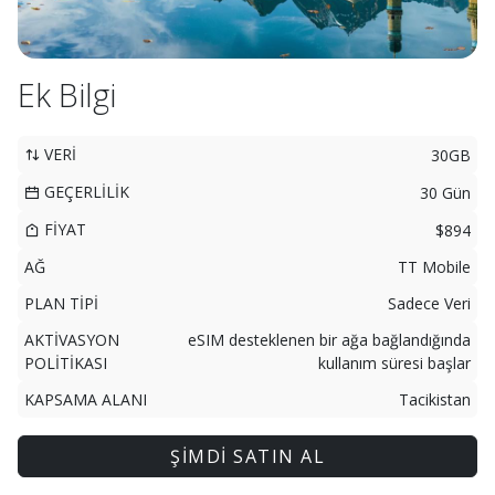
Ek Bilgi
VERİ
30GB
GEÇERLİLİK
30 Gün
FİYAT
$894
AĞ
TT Mobile
PLAN TİPİ
Sadece Veri
AKTİVASYON
eSIM desteklenen bir ağa bağlandığında
POLİTİKASI
kullanım süresi başlar
KAPSAMA ALANI
Tacikistan
ŞİMDİ SATIN AL