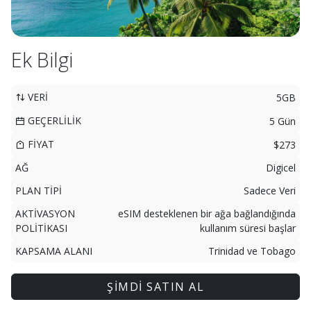
Ek Bilgi
VERİ
5GB
GEÇERLİLİK
5 Gün
FİYAT
$273
AĞ
Digicel
PLAN TİPİ
Sadece Veri
AKTİVASYON
eSIM desteklenen bir ağa bağlandığında
POLİTİKASI
kullanım süresi başlar
KAPSAMA ALANI
Trinidad ve Tobago
ŞİMDİ SATIN AL