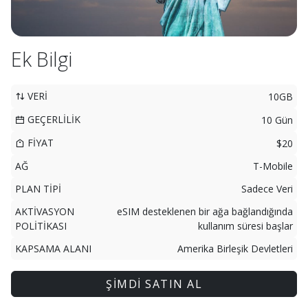
Ek Bilgi
VERİ
10GB
GEÇERLİLİK
10 Gün
FİYAT
$20
AĞ
T-Mobile
PLAN TİPİ
Sadece Veri
AKTİVASYON
eSIM desteklenen bir ağa bağlandığında
POLİTİKASI
kullanım süresi başlar
KAPSAMA ALANI
Amerika Birleşik Devletleri
ŞİMDİ SATIN AL