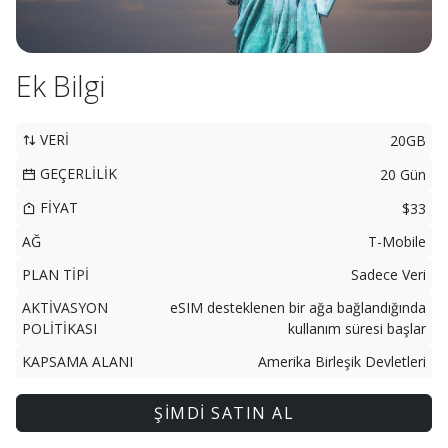
Ek Bilgi
VERİ
20GB
GEÇERLİLİK
20 Gün
FİYAT
$33
AĞ
T-Mobile
PLAN TİPİ
Sadece Veri
AKTİVASYON
eSIM desteklenen bir ağa bağlandığında
POLİTİKASI
kullanım süresi başlar
KAPSAMA ALANI
Amerika Birleşik Devletleri
ŞİMDİ SATIN AL