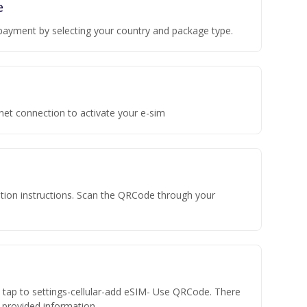
e
payment by selecting your country and package type.
rnet connection to activate your e-sim
vation instructions. Scan the QRCode through your
n tap to settings-cellular-add eSIM- Use QRCode. There
he provided information.