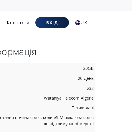
Контакти
ВХІД
UK
формація
20GB
20 День
$33
Wataniya Telecom Algerie
Тільки дані
стання починається, коли eSIM підключається
до підтримуваної мережі