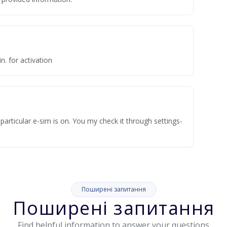
n. for activation
articular e-sim is on. You my check it through settings-
Поширені запитання
Поширені запитання
Find helpful information to answer your questions