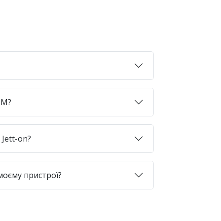
SIM?
Jett-on?
моєму пристрої?