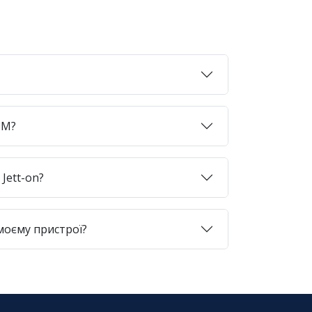
SIM?
Jett-on?
моєму пристрої?