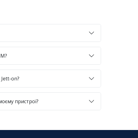
SIM?
Jett-on?
моєму пристрої?