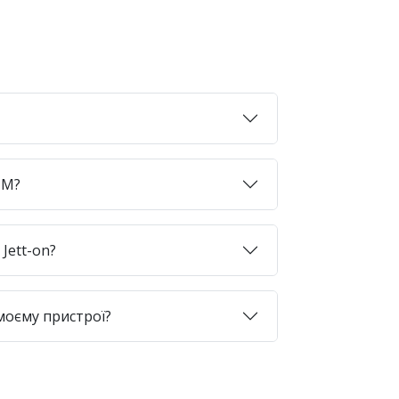
SIM?
Jett-on?
моєму пристрої?