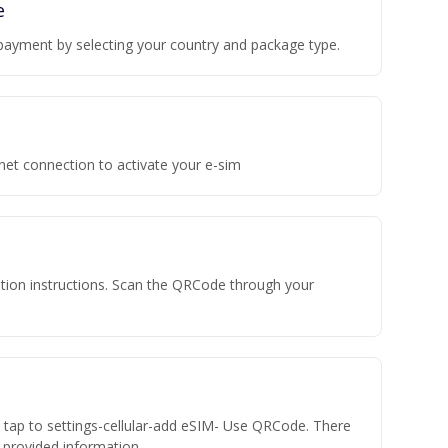
e
payment by selecting your country and package type.
rnet connection to activate your e-sim
vation instructions. Scan the QRCode through your
n tap to settings-cellular-add eSIM- Use QRCode. There
he provided information.