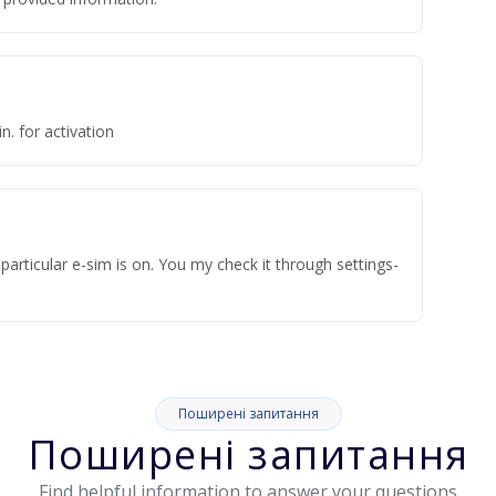
n. for activation
articular e-sim is on. You my check it through settings-
Поширені запитання
Поширені запитання
Find helpful information to answer your questions