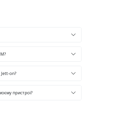
SIM?
Jett-on?
моєму пристрої?