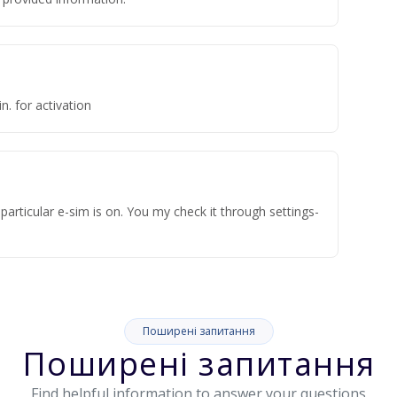
n. for activation
articular e-sim is on. You my check it through settings-
Поширені запитання
Поширені запитання
Find helpful information to answer your questions