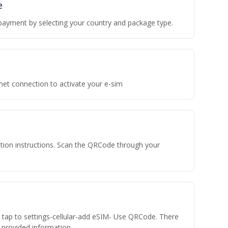
e
payment by selecting your country and package type.
rnet connection to activate your e-sim
vation instructions. Scan the QRCode through your
n tap to settings-cellular-add eSIM- Use QRCode. There
he provided information.