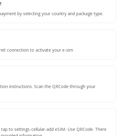
e
payment by selecting your country and package type.
rnet connection to activate your e-sim
vation instructions. Scan the QRCode through your
n tap to settings-cellular-add eSIM- Use QRCode. There
he provided information.