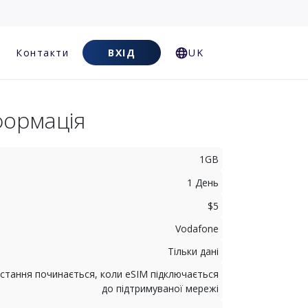
Контакти
ВХІД
UK
формація
1GB
1 День
$5
Vodafone
Тільки дані
стання починається, коли eSIM підключається
до підтримуваної мережі