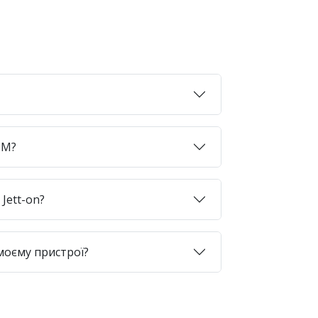
SIM?
Jett-on?
моєму пристрої?