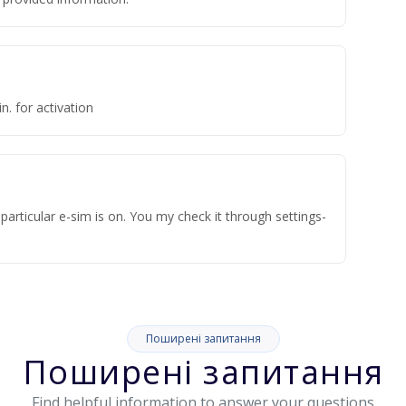
n. for activation
articular e-sim is on. You my check it through settings-
Поширені запитання
Поширені запитання
Find helpful information to answer your questions