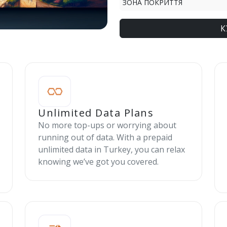
ЗОНА ПОКРИТТЯ
К
Unlimited Data Plans
No more top-ups or worrying about
running out of data. With a prepaid
unlimited data in Turkey, you can relax
knowing we’ve got you covered.