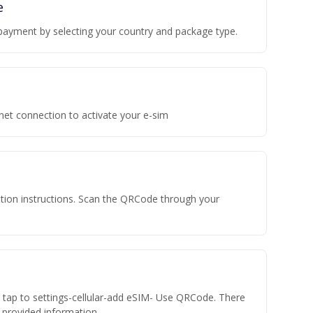
e
payment by selecting your country and package type.
rnet connection to activate your e-sim
vation instructions. Scan the QRCode through your
n tap to settings-cellular-add eSIM- Use QRCode. There
he provided information.