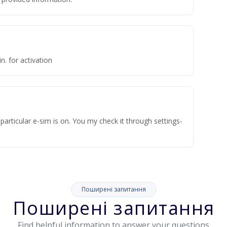
n. for activation
articular e-sim is on. You my check it through settings-
Поширені запитання
Поширені запитання
Find helpful information to answer your questions