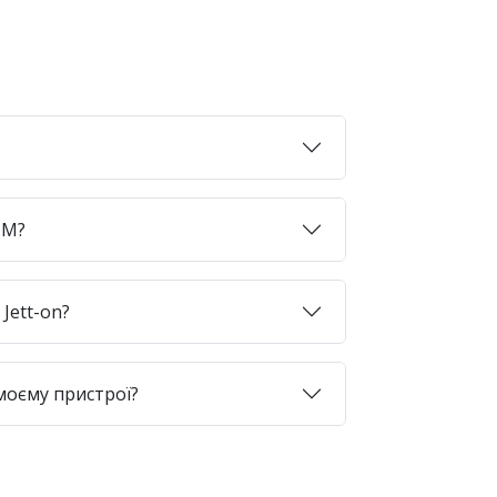
SIM?
Jett-on?
моєму пристрої?