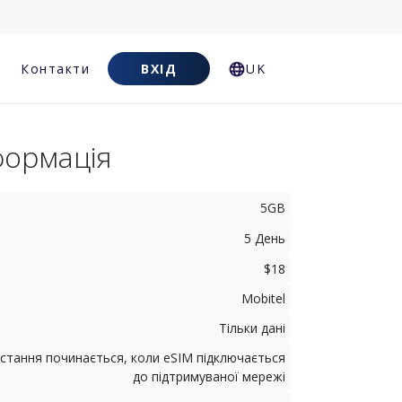
Контакти
ВХІД
UK
формація
5GB
5 День
$18
Mobitel
Тільки дані
стання починається, коли eSIM підключається
до підтримуваної мережі