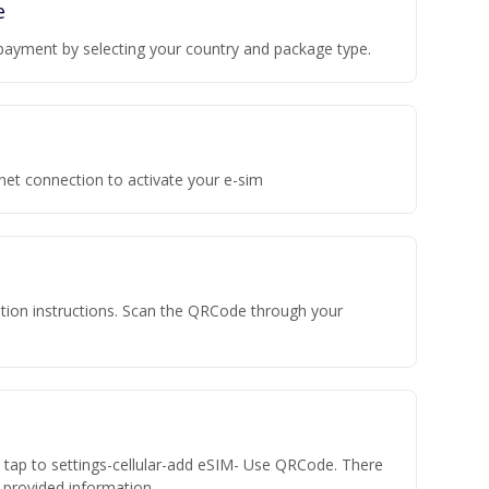
e
payment by selecting your country and package type.
rnet connection to activate your e-sim
vation instructions. Scan the QRCode through your
n tap to settings-cellular-add eSIM- Use QRCode. There
he provided information.