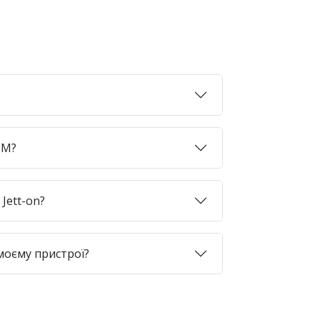
SIM?
Jett-on?
моєму пристрої?