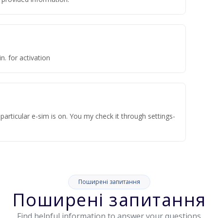
n. for activation
articular e-sim is on. You my check it through settings-
Поширені запитання
Поширені запитання
Find helpful information to answer your questions