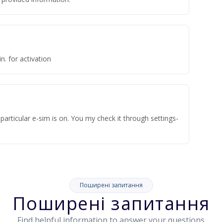
n. for activation
articular e-sim is on. You my check it through settings-
Поширені запитання
Поширені запитання
Find helpful information to answer your questions