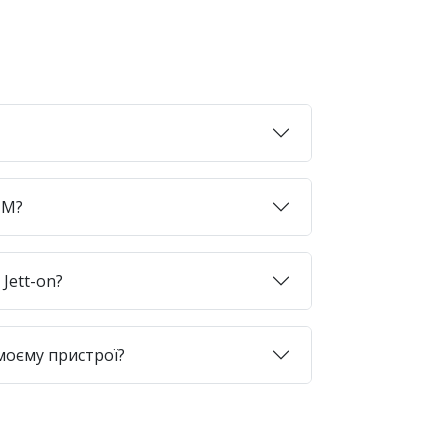
SIM?
Jett-on?
моєму пристрої?