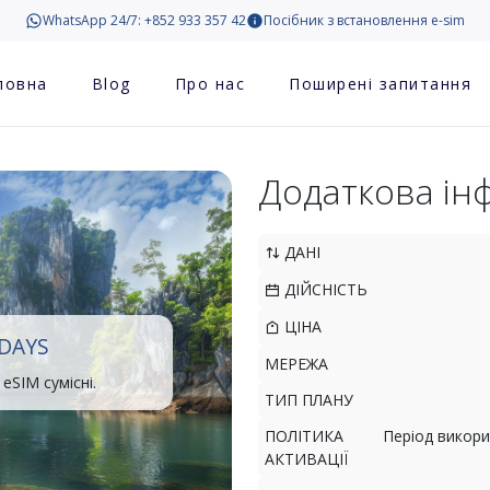
WhatsApp 24/7: +852 933 357 42
Посібник з встановлення e-sim
ловна
Blog
Про нас
Поширені запитання
Додаткова ін
ДАНІ
ДІЙСНІСТЬ
ЦІНА
3DAYS
МЕРЕЖА
eSIM сумісні.
ТИП ПЛАНУ
ПОЛІТИКА
Період викори
АКТИВАЦІЇ