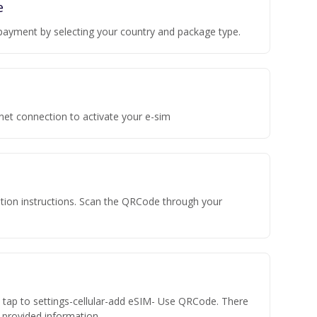
e
payment by selecting your country and package type.
rnet connection to activate your e-sim
vation instructions. Scan the QRCode through your
n tap to settings-cellular-add eSIM- Use QRCode. There
he provided information.