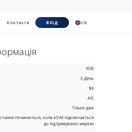
Контакти
ВХІД
UK
формація
3GB
3 День
$9
AIS
Тільки дані
стання починається, коли eSIM підключається
до підтримуваної мережі