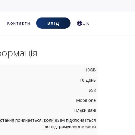
Контакти
ВХІД
UK
формація
10GB
10 День
$58
MobiFone
Тільки дані
стання починається, коли eSIM підключається
до підтримуваної мережі