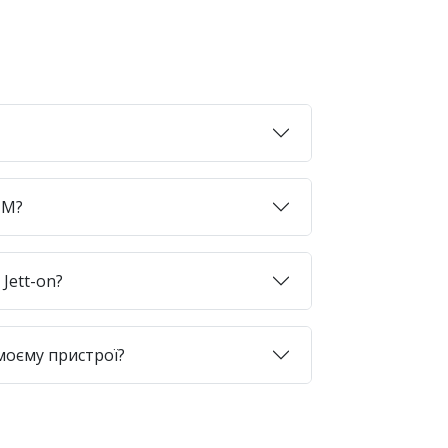
SIM?
Jett-on?
моєму пристрої?