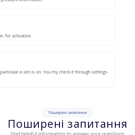
n. for activation
articular e-sim is on. You my check it through settings-
Поширені запитання
Поширені запитання
Find helpful information to answer your questions