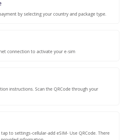
e
payment by selecting your country and package type.
rnet connection to activate your e-sim
vation instructions. Scan the QRCode through your
n tap to settings-cellular-add eSIM- Use QRCode. There
he provided information.