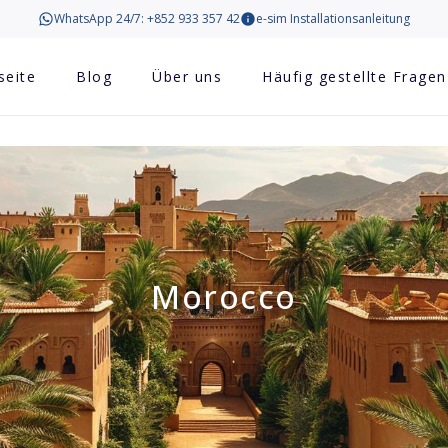
WhatsApp 24/7: +852 933 357 42
e-sim Installationsanleitung
seite
Blog
Über uns
Häufig gestellte Fragen
Morocco