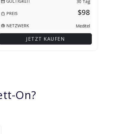
GÜLTIGKEIT
30 Tag
$98
PREIS
NETZWERK
Meditel
JETZT KAUFEN
ett-On?