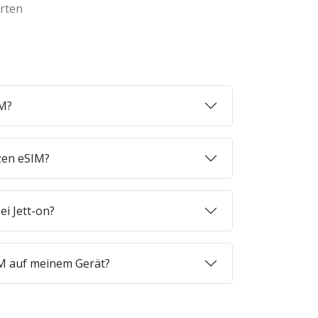
orten
IM?
zen eSIM?
ei Jett-on?
SIM auf meinem Gerät?