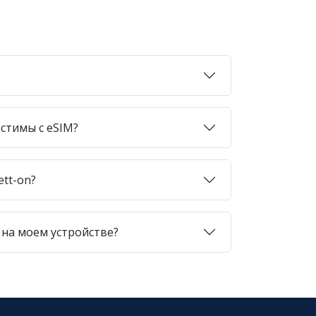
стимы с eSIM?
ett-on?
 на моем устройстве?